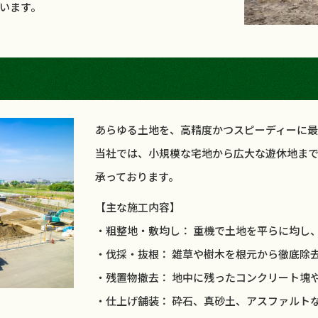
います。
あらゆる土地を、高精度かつスピーディーに最
当社では、小規模な宅地から広大な遊休地ま
承っております。
【主な施工内容】
・粗整地・敷均し： 重機で土地を平らに均し
・伐採・抜根： 雑草や樹木を根元から徹底除
・残置物撤去： 地中に残ったコンクリート塊
・仕上げ舗装： 砕石、真砂土、アスファルト