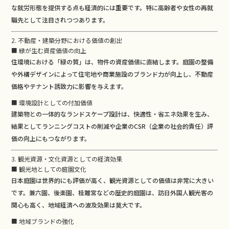
な就労形態を提供する点も経済的には重要です。特に高齢者や女性の再就
職先として注目されつつあります。
2. 不動産・建築分野における価値の創出
■ 緑が生む資産価値の向上
住環境における「緑の質」は、物件の資産価値に直結します。庭園の整備
や外構デザインによって住宅地や商業施設のブランド力が向上し、不動産
価格やテナント誘致力に影響を与えます。
■ 環境設計としての付加価値
建築物との一体的なランドスケープ設計は、快適性・省エネ効果を生み、
結果としてランニングコストの削減や企業のCSR（企業の社会的責任）評
価の向上にもつながります。
3. 観光資源・文化資源としての経済効果
■ 観光地としての庭園文化
日本庭園は世界的にも評価が高く、観光資源としての価値は非常に大きい
です。兼六園、後楽園、桂離宮などの歴史的庭園は、訪日外国人観光客の
関心も高く、地域経済への波及効果は莫大です。
■ 地域ブランドの強化