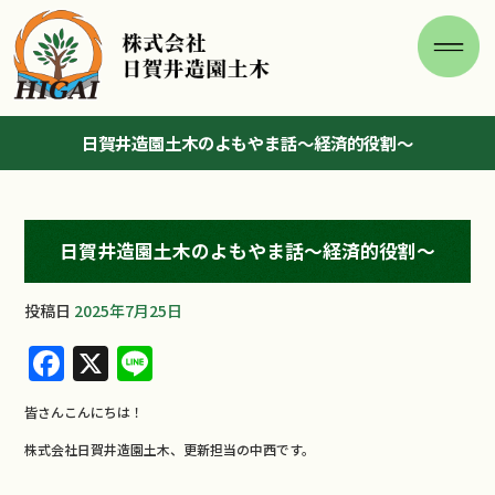
日賀井造園土木のよもやま話～経済的役割～
日賀井造園土木のよもやま話～経済的役割～
投稿日
2025年7月25日
F
X
Li
a
n
皆さんこんにちは！
c
e
株式会社日賀井造園土木、更新担当の中西です。
e