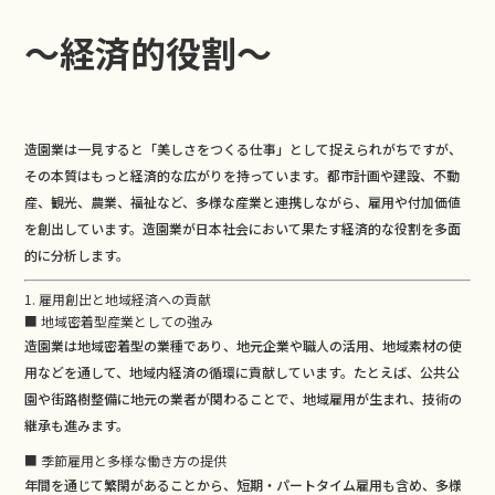
b
o
～経済的役割～
o
k
造園業は一見すると「美しさをつくる仕事」として捉えられがちですが、
その本質はもっと経済的な広がりを持っています。都市計画や建設、不動
産、観光、農業、福祉など、多様な産業と連携しながら、雇用や付加価値
を創出しています。造園業が日本社会において果たす経済的な役割を多面
的に分析します。
1. 雇用創出と地域経済への貢献
■ 地域密着型産業としての強み
造園業は地域密着型の業種であり、地元企業や職人の活用、地域素材の使
用などを通して、地域内経済の循環に貢献しています。たとえば、公共公
園や街路樹整備に地元の業者が関わることで、地域雇用が生まれ、技術の
継承も進みます。
■ 季節雇用と多様な働き方の提供
年間を通じて繁閑があることから、短期・パートタイム雇用も含め、多様