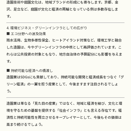
造園技術や庭園文化は、地域ブランドの形成にも寄与します。京都、金
沢、足立など、庭園が文化と経済の両輪となっている例は多数存在しま
す。
4. 環境ビジネス・グリーンインフラとしての広がり
■ エコ分野への波及効果
雨水活用、生物多様性保全、ヒートアイランド対策など、環境工学と融合
した造園は、今やグリーンインフラの中核として再評価されています。こ
れらは公共投資の対象ともなり、地方自治体の予算配分にも影響を与えま
す。
■ 持続可能な経済への橋渡し
造園業はSDGsにも貢献しており、持続可能な開発と経済成長をつなぐ「グ
リーン経済」の一翼を担う産業として、今後ますます注目されるでしょ
う。
造園業は単なる「見た目の産業」ではなく、地域と経済を結び、文化と環
境を守るための基盤を提供する「社会インフラ」とも言える存在です。経
済性と持続可能性を両立させるキープレイヤーとして、今後もその価値は
高まり続けるでしょう。