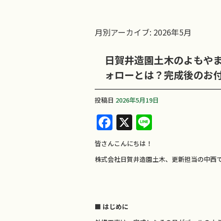
月別アーカイブ:
2026年5月
日賀井造園土木のよもや
ォローとは？完成後のお
投稿日
2026年5月19日
F
X
Li
a
n
皆さんこんにちは！
c
e
株式会社日賀井造園土木、更新担当の中西
e
b
o
■ はじめに
o