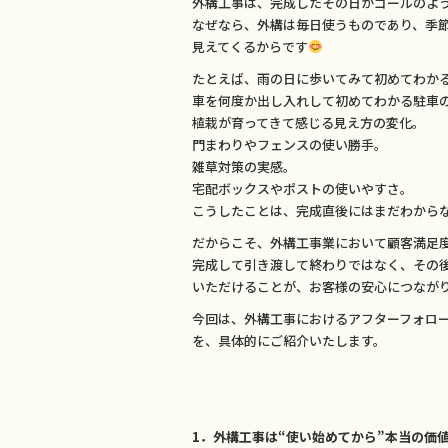
外構工事は、完成したその日がゴールのよ
k
なぜなら、外構は毎日使うものであり、季
見えてくるからです
たとえば、雨の日に歩いてみて初めてわか
車を何度か出し入れして初めてわかる駐車
植栽が育ってきて感じる見え方の変化。
門まわりやフェンスの使い勝手。
雑草対策の実感。
宅配ボックスやポストの使いやすさ。
こうしたことは、完成直後にはまだわから
だからこそ、外構工事業において顧客満足
完成して引き渡して終わりではなく、その
いただけることが、お客様の安心につなが
今回は、外構工事におけるアフターフォロ
を、具体的にご紹介いたします。
1．外構工事は“使い始めてから”本当の価