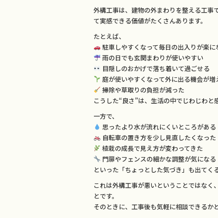
外構工事は、建物の外まわりを整える工事
て実感できる価値がたくさんあります。
たとえば、
駐車しやすくなって毎日の出入りが楽に
雨の日でも玄関まわりが使いやすい
目隠しのおかげで落ち着いて過ごせる
庭が使いやすくなって外に出る機会が増
掃除や草取りの負担が減った
こうした“良さ”は、生活の中でじわじわと
一方で、
思ったより水が流れにくいところがある
自転車の置き方を少し見直したくなった
植栽の成長で見え方が変わってきた
門扉やフェンスの細かな調整が気になる
といった「ちょっとした気づき」も出てく
これは外構工事が悪いということではなく
とです。
そのときに、工事後も気軽に相談できるか