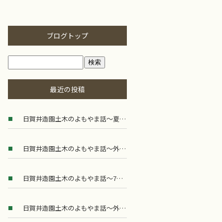
ブログトップ
最近の投稿
日賀井造園土木のよもやま話～夏の外構工事で考えたい快適な外まわりづくり
日賀井造園土木のよもやま話～外構工事に求められる専門性とは
日賀井造園土木のよもやま話～7月の外構工事で気をつけたいポイント
日賀井造園土木のよもやま話～外構工事における安全管理の大切さ