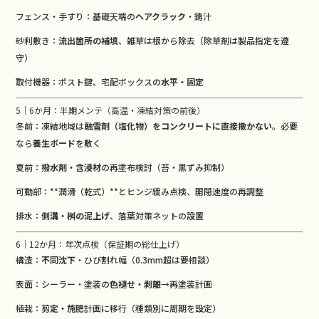
フェンス・手すり：基礎天端の
ヘアクラック
・錆汁
砂利敷き：
流出箇所の補填
、雑草は根から除去（除草剤は製品指定を遵
守）
取付機器：ポスト鍵、宅配ボックスの
水平・固定
5｜6か月：半期メンテ（高温・凍結対策の前後）
冬前：凍結地域は
融雪剤（塩化物）をコンクリートに直接撒かない
。必要
なら
養生ボード
を敷く
夏前：
撥水剤・含浸材
の再塗布検討（苔・黒ずみ抑制）
可動部：**潤滑（乾式）**とヒンジ緩み点検、開閉速度の再調整
排水：
側溝・桝の泥上げ
、落葉対策ネットの設置
6｜12か月：年次点検（保証期の総仕上げ）
構造：
不同沈下
・ひび割れ幅（0.3mm超は要相談）
表面：シーラー・塗装の
色褪せ・剥離
→再塗装計画
植栽：
剪定・施肥
計画に移行（種類別に周期を設定）