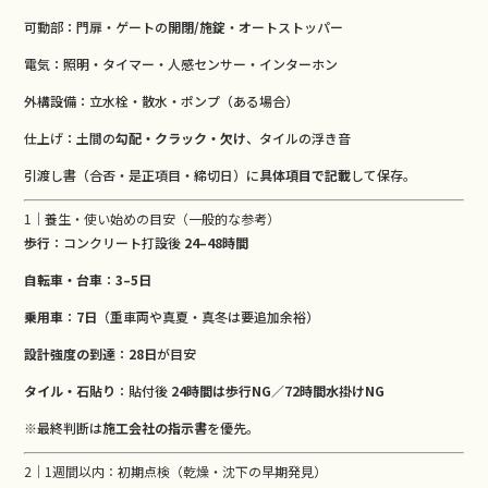
可動部：門扉・ゲートの
開閉/施錠
・オートストッパー
電気：照明・タイマー・人感センサー・インターホン
外構設備：立水栓・散水・ポンプ（ある場合）
仕上げ：土間の
勾配・クラック・欠け
、タイルの浮き音
引渡し書（合否・是正項目・締切日）に
具体項目で記載
して保存。
1｜養生・使い始めの目安（一般的な参考）
歩行
：コンクリート打設後
24–48時間
自転車・台車
：
3–5日
乗用車
：
7日
（重車両や真夏・真冬は要追加余裕）
設計強度の到達
：
28日
が目安
タイル・石貼り
：貼付後
24時間は歩行NG／72時間水掛けNG
※最終判断は
施工会社の指示書
を優先。
2｜1週間以内：初期点検（乾燥・沈下の早期発見）