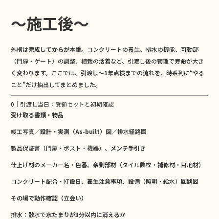
b
o
～施工後～
o
k
外構は
完成してからが本番
。コンクリートの養生、排水の機能、可動部
（門扉・ゲート）の調整、植栽の活着など、引渡し後の管理で寿命が大き
く変わります。ここでは、
引渡し〜1年点検
までの流れを、時系列に“やる
こと”だけ抽出してまとめました。
0｜引渡し当日：受領セットと初期確認
受け取る書類・物品
竣工写真／
設計・実測（As-built）図
／排水経路図
製品保証書（門扉・ポスト・機器）、
メンテ手引き
仕上げ材のメーカー名・
色番
、
余剰部材
（タイル数枚・補修材・目地材）
コンクリート配合・打設日、
養生注意事項
、設備（照明・給水）回路図
その場で動作確認（立会い）
排水：散水で
水たまりが3分以内に消える
か