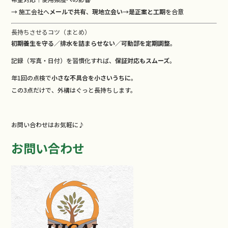
→ 施工会社へ
メールで共有
、
現地立会い
→
是正案と工期
を合意
長持ちさせるコツ（まとめ）
初期養生を守る／排水を詰まらせない／可動部を定期調整
。
記録（写真・日付）を習慣化すれば、
保証対応もスムーズ
。
年1回の点検で
小さな不具合を小さいうちに
。
この3点だけで、外構はぐっと長持ちします。
お問い合わせはお気軽に♪
お問い合わせ