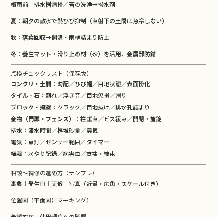
梅雨前
：排水桝清掃／苔の洗浄→撥水剤
夏
：朝夕の散水で熱ひび抑制（直射下の土間は急冷しない）
秋
：落葉回収→側溝・雨樋詰まり防止
冬
：養生マット・滑り止め材（砂）を活用、
金属部防錆
点検チェックリスト（保存版）
コンクリ・土間
：勾配／ひび幅／目地状態／表面粉化
タイル・石
：割れ／浮き音／目地欠損／滑り
ブロック・擁壁
：クラック／目地抜け／排水孔詰まり
金物（門扉・フェンス）
：柱垂直／ビス緩み／開閉・施錠
排水
：滞水時間／桝堆砂量／臭気
電気
：点灯／センサー範囲／タイマー
植栽
：水やり記録／病害虫／支柱・結束
相談〜補修の進め方（テンプレ）
事象｜発生日｜天候｜写真（近景・広角・スケール付き）
位置図（平面図にマーキング）
希望対応｜使用頻度への影響