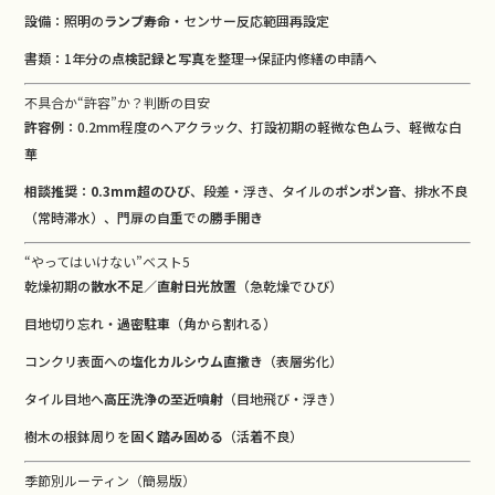
設備：照明の
ランプ寿命
・センサー反応範囲再設定
書類：1年分の
点検記録と写真
を整理→保証内修繕の申請へ
不具合か“許容”か？判断の目安
許容例
：0.2mm程度のヘアクラック、打設初期の軽微な色ムラ、軽微な白
華
相談推奨
：
0.3mm超のひび
、段差・浮き、タイルの
ポンポン音
、排水不良
（常時滞水）、門扉の自重での
勝手開き
“やってはいけない”ベスト5
乾燥初期の
散水不足／直射日光放置
（急乾燥でひび）
目地切り忘れ・
過密駐車
（角から割れる）
コンクリ表面への
塩化カルシウム直撒き
（表層劣化）
タイル目地へ
高圧洗浄の至近噴射
（目地飛び・浮き）
樹木の根鉢周りを
固く踏み固める
（活着不良）
季節別ルーティン（簡易版）