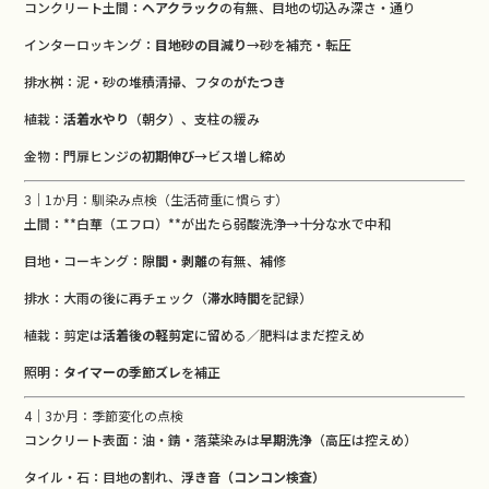
コンクリート土間：
ヘアクラック
の有無、目地の切込み深さ・通り
インターロッキング：
目地砂の目減り
→砂を補充・転圧
排水桝：泥・砂の堆積清掃、フタの
がたつき
植栽：
活着水やり
（朝夕）、支柱の緩み
金物：門扉ヒンジの
初期伸び
→ビス増し締め
3｜1か月：馴染み点検（生活荷重に慣らす）
土間：**白華（エフロ）**が出たら弱酸洗浄→十分な水で中和
目地・コーキング：
隙間・剥離
の有無、補修
排水：大雨の後に再チェック（
滞水時間
を記録）
植栽：剪定は
活着後の軽剪定
に留める／肥料はまだ控えめ
照明：
タイマーの季節ズレ
を補正
4｜3か月：季節変化の点検
コンクリート表面：油・錆・落葉染みは
早期洗浄
（高圧は控えめ）
タイル・石：目地の割れ、
浮き音（コンコン検査）