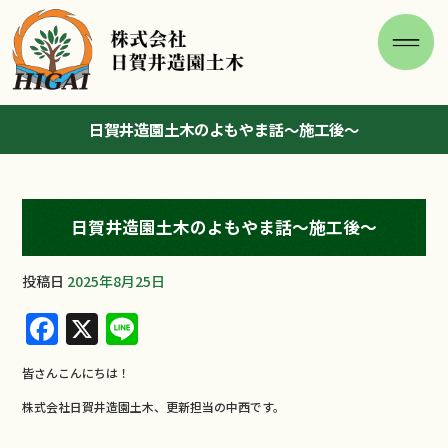
日賀井造園土木のよもやま話～施工後～
日賀井造園土木のよもやま話～施工後～
投稿日
2025年8月25日
F
X
Li
a
n
皆さんこんにちは！
c
e
株式会社日賀井造園土木、更新担当の中西です。
e