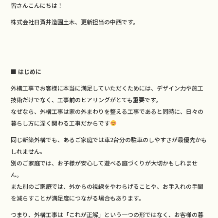
皆さんこんにちは！
c
e
株式会社日賀井造園土木、更新担当の中西です。
e
b
o
o
■ はじめに
k
外構工事でお客様に本当に満足していただくためには、デザイン力や施工
技術だけでなく、工事前のヒアリングがとても重要です。
なぜなら、外構工事は家の外まわりを整える工事であると同時に、日々の
暮らし方に深く関わる工事だからです
同じ新築外構でも、あるご家庭では車2台分の駐車のしやすさが最優先かも
しれません。
別のご家庭では、お子様が安心して遊べる庭づくりが大切かもしれませ
ん。
また別のご家庭では、外からの視線をやわらげることや、お手入れの手間
を減らすことが満足度につながる場合もあります。
つまり、外構工事は「これが正解」という一つの形ではなく、お客様の暮