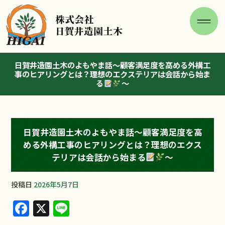
日賀井造園土木のよもやま話～顧客満足度を高める外構工
事のヒアリングとは？理想のエクステリアは会話から始ま
る
～
日賀井造園土木のよもやま話～顧客満足度を高
める外構工事のヒアリングとは？理想のエクス
テリアは会話から始まる
～
投稿日
2026年5月7日
F
X
Li
a
n