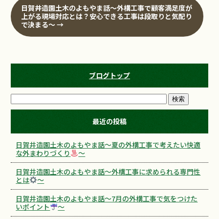
日賀井造園土木のよもやま話～外構工事で顧客満足度が
上がる現場対応とは？安心できる工事は段取りと気配り
で決まる‍～
→
ブログトップ
最近の投稿
日賀井造園土木のよもやま話～夏の外構工事で考えたい快適
な外まわりづくり
～
日賀井造園土木のよもやま話～外構工事に求められる専門性
とは
～
日賀井造園土木のよもやま話～7月の外構工事で気をつけた
いポイント
～