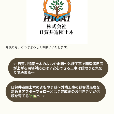
b
o
o
k
今後とも、どうぞよろしくお願いいたします。
←
日賀井造園土木のよもやま話～外構工事で顧客満足度
が上がる現場対応とは？安心できる工事は段取りと気配
りで決まる‍～
日賀井造園土木のよもやま話～外構工事の顧客満足度を
高めるアフターフォローとは？完成後のお付き合いが信
頼を育てる
～
→