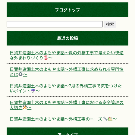
ブログトップ
最近の投稿
日賀井造園土木のよもやま話～夏の外構工事で考えたい快適
な外まわりづくり
～
日賀井造園土木のよもやま話～外構工事に求められる専門性
とは
～
日賀井造園土木のよもやま話～7月の外構工事で気をつけた
いポイント
～
日賀井造園土木のよもやま話～外構工事における安全管理の
大切さ
～
日賀井造園土木のよもやま話～外構工事のニーズ
～
アーカイブ