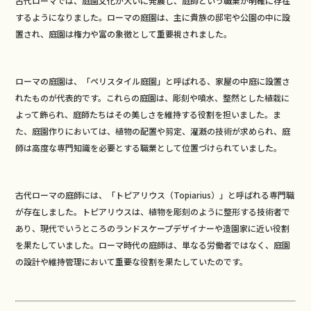
古代ローマでは、庭園文化が大いに発展し、庭師という職業が明確に存在
するようになりました。ローマの庭園は、主に貴族の邸宅や公園の中に設
置され、庭園は権力や富の象徴として重要視されました。
ローマの庭園は、「ペリスタイル庭園」と呼ばれる、家屋の中庭に設置さ
れたものが代表的です。これらの庭園は、彫刻や噴水、整然とした植栽に
よって飾られ、庭師たちはその美しさを維持する役割を担いました。ま
た、庭園作りにおいては、植物の配置や剪定、灌漑の技術が求められ、庭
師は高度な専門知識を必要とする職業として位置づけられていました。
古代ローマの庭師には、「トピアリウス（Topiarius）」と呼ばれる専門職
が存在しました。トピアリウスは、植物を彫刻のように整形する技術者で
あり、現代でいうところのランドスケープデザイナーや造園家に近い役割
を果たしていました。ローマ時代の庭師は、単なる労働者ではなく、庭園
の設計や維持管理において重要な役割を果たしていたのです。