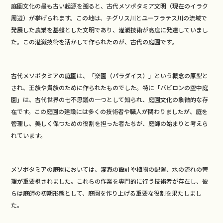
庭園文化の最も古い起源を遡ると、古代メソポタミア文明（現在のイラク
周辺）が挙げられます。この地は、チグリス川とユーフラテス川の流域で
発展した農業を基盤とした文明であり、灌漑技術が高度に発達していまし
た。この灌漑技術を活かして作られたのが、古代の庭園です。
古代メソポタミアの庭園は、「楽園（パラダイス）」という概念の原型と
され、王族や貴族のために作られたものでした。特に「バビロンの空中庭
園」は、古代世界の七不思議の一つとして知られ、庭園文化の象徴的な存
在です。この庭園の建設には多くの技術者や職人が関わりましたが、庭を
管理し、美しく保つための役割を担った者たちが、庭師の始まりと考えら
れています。
メソポタミアの庭園においては、灌漑の設計や植物の配置、水の流れの管
理が重要視されました。これらの作業を専門的に行う技術者が存在し、彼
らは庭師の初期形態として、庭園を作り上げる重要な役割を果たしまし
た。