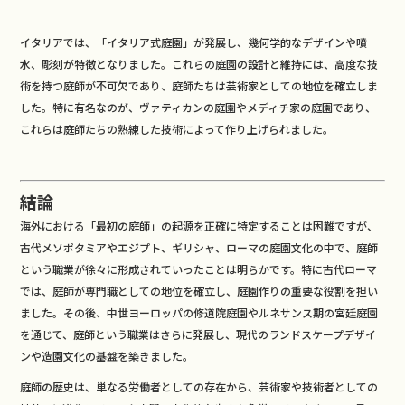
イタリアでは、「イタリア式庭園」が発展し、幾何学的なデザインや噴
水、彫刻が特徴となりました。これらの庭園の設計と維持には、高度な技
術を持つ庭師が不可欠であり、庭師たちは芸術家としての地位を確立しま
した。特に有名なのが、ヴァティカンの庭園やメディチ家の庭園であり、
これらは庭師たちの熟練した技術によって作り上げられました。
結論
海外における「最初の庭師」の起源を正確に特定することは困難ですが、
古代メソポタミアやエジプト、ギリシャ、ローマの庭園文化の中で、庭師
という職業が徐々に形成されていったことは明らかです。特に古代ローマ
では、庭師が専門職としての地位を確立し、庭園作りの重要な役割を担い
ました。その後、中世ヨーロッパの修道院庭園やルネサンス期の宮廷庭園
を通じて、庭師という職業はさらに発展し、現代のランドスケープデザイ
ンや造園文化の基盤を築きました。
庭師の歴史は、単なる労働者としての存在から、芸術家や技術者としての