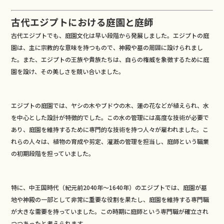
古代エジプトにおける庭園と庭師
古代エジプトでも、庭園文化は早い段階から発展しました。エジプトの庭
園は、主に宗教的な意味を持つもので、神殿や墓の周囲に設けられまし
た。また、エジプトの王族や貴族たちは、自らの権威を象徴するために庭
園を設け、その美しさを競い合いました。
エジプトの庭園では、ヤシの木やブドウの木、蓮の花などが植えられ、水
を中心とした設計が特徴的でした。この水の管理には高度な技術が必要で
あり、庭園を維持するために専門的な技術を持つ人々が雇われました。こ
れらの人々は、植物の育成や剪定、灌漑の管理を担当し、庭師という職業
の初期段階を担っていました。
特に、中王国時代（紀元前2040年～1640年）のエジプトでは、庭園が墓
地や神殿の一部として非常に重要な役割を果たし、庭園を維持する専門職
が大きな需要を持っていました。この時期に庭師という専門職が確立され
つつあったと考えられます。