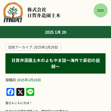
2025 1月 20
日別アーカイブ:
2025年1月20日
日賀井造園土木のよもやま話～海外で最初の庭
師～
投稿日
2025年1月20日
F
X
Li
a
n
皆さんこんにちは！
c
e