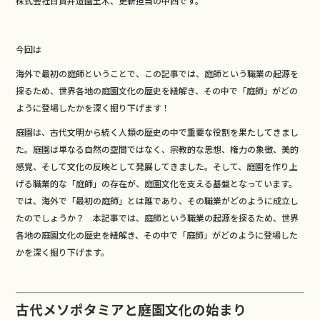
株式会社日賀井造園土木、更新担当の中西です。
e
b
今回は
o
o
海外で最初の庭師ということで、この記事では、庭師という職業の起源を
探るため、世界各地の庭園文化の歴史を紐解き、その中で「庭師」がどの
k
ように登場したかを深く掘り下げます！
庭園は、古代文明から続く人類の歴史の中で重要な役割を果たしてきまし
た。庭園は単なる自然の空間ではなく、宗教的な思想、権力の象徴、美的
感覚、そして文化の反映として発展してきました。そして、庭園を作り上
げる職業的な「庭師」の存在が、庭園文化を支える基盤となっています。
では、海外で「最初の庭師」とは誰であり、その職業がどのように成立し
たのでしょうか？ 本記事では、庭師という職業の起源を探るため、世界
各地の庭園文化の歴史を紐解き、その中で「庭師」がどのように登場した
かを深く掘り下げます。
古代メソポタミアと庭園文化の始まり