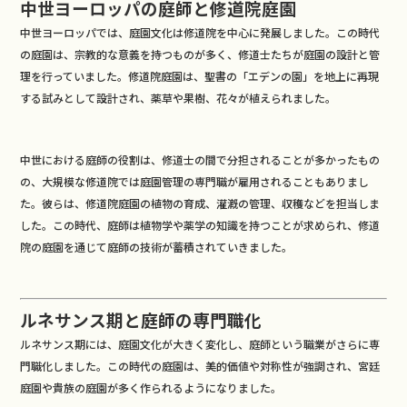
中世ヨーロッパの庭師と修道院庭園
中世ヨーロッパでは、庭園文化は修道院を中心に発展しました。この時代
の庭園は、宗教的な意義を持つものが多く、修道士たちが庭園の設計と管
理を行っていました。修道院庭園は、聖書の「エデンの園」を地上に再現
する試みとして設計され、薬草や果樹、花々が植えられました。
中世における庭師の役割は、修道士の間で分担されることが多かったもの
の、大規模な修道院では庭園管理の専門職が雇用されることもありまし
た。彼らは、修道院庭園の植物の育成、灌漑の管理、収穫などを担当しま
した。この時代、庭師は植物学や薬学の知識を持つことが求められ、修道
院の庭園を通じて庭師の技術が蓄積されていきました。
ルネサンス期と庭師の専門職化
ルネサンス期には、庭園文化が大きく変化し、庭師という職業がさらに専
門職化しました。この時代の庭園は、美的価値や対称性が強調され、宮廷
庭園や貴族の庭園が多く作られるようになりました。