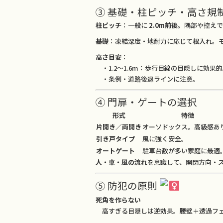
③ 基礎・柱ピッチ・高さ規
柱ピッチ
：一般に
2.0m前後
。隅部や控えで
基礎
：凍結深度・地耐力に応じて根入れ。
高さ目安
：
・1.2〜1.6m：歩行目線の目隠しに効果
・条例・道路後退ラインに注意。
④ 門扉・ゲートの選択
形式
特徴
片開き／両開き
オーソドックス。高級感あ
引き戸タイプ
風に強く安全。
オートゲート
駐車台数が多い家庭に最適
人・車・風の流れ
を意識して、開閉方向・
⑤ 防犯の原則
死角を作らない
高すぎる目隠しは逆効果。腰壁＋透過フェ