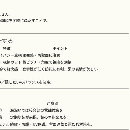
ません。
み調和
を同時に満たすことで、
計する
特徴
ポイント
イバシー重視
閉塞感・防犯面に注意
＋視線カット
板ピッチ・角度で視線を調整
的で軽快感
登攀性が低く防犯に有利、影の表情が美しい
い／隠したい
のバランスを決定。
注意点
◎
海沿いでは接合部の
電蝕対策
を
感
定期塗装が前提。錆の早期発見を。
ュラル
防腐・防蟻・UV保護。背面通気と雨だれ対策を。