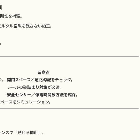
制
剛性を補強。
モルタル空隙を残さない施工。
的。
留意点
り。
開閉スペースと道路勾配をチェック。
レールの
砂詰まり対策
が必須。
。
安全センサー／停電時開放方法
を確保。
スペースをシミュレーション。
ンスで「見せる抑止」。