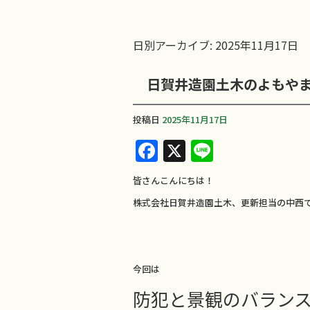
日別アーカイブ:
2025年11月17日
日賀井造園土木のよもや
投稿日
2025年11月17日
F
X
Li
a
n
皆さんこんにちは！
c
e
株式会社日賀井造園土木、更新担当の中西
e
b
o
今回は
o
防犯と景観のバラン
k