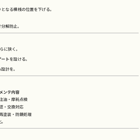
となる横桟の位置を下げる。
で分解防止。
さらに狭く。
ゲート
を設ける。
心設計を。
メンテ内容
注油・摩耗点検
認・交換対応
再塗装・防錆処理
化。