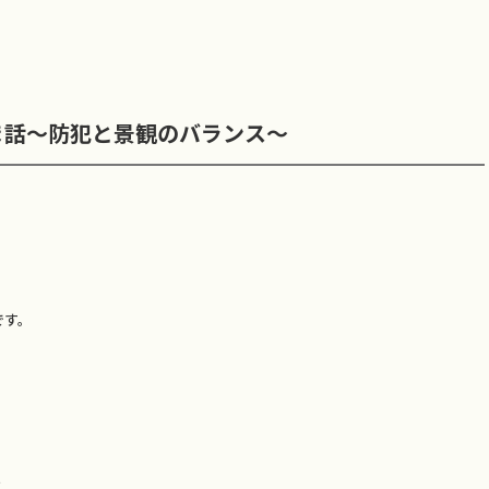
ま話～防犯と景観のバランス～
です。
ス