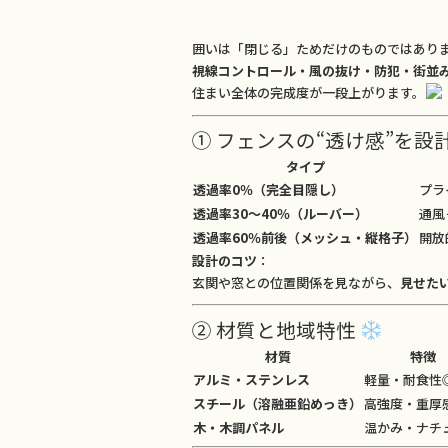
囲いは「閉じる」ためだけのものではあり
視線コントロール・風の抜け・防犯・街並
住まい全体の完成度が一段上がります。
① フェンスの“透け感”を設
タイプ
透過率0％（完全目隠し）
プラ
透過率30〜40％（ルーバー）
通風
透過率60％前後（メッシュ・縦格子）
開放
設計のコツ
：
玄関や窓との位置関係を見ながら、
見せた
② 材質と地域特性
材質
特徴
アルミ・ステンレス
軽量・耐食性
スチール（溶融亜鉛めっき）
高強度・重厚
木・木調パネル
温かみ・ナチ