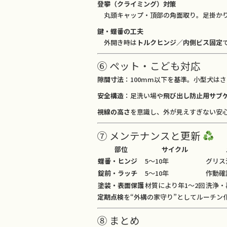
登攀（クライミング）対策
丸頭キャップ・頂部の角面取り。足掛かり
鍵・蝶番の工夫
外開き時は
トルクヒンジ／内側ビス固定
⑥ ペット・こども対応
隙間寸法
：100mm以下を基準。小型犬は
安全構造
：足洗い場や
飛び出し防止用サブ
視線の高さ
を意識し、外が見えすぎない安
⑦ メンテナンスと更新
部位
サイクル
蝶番・ヒンジ
5〜10年
グリス
錠前・ラッチ
5〜10年
作動確
塗装・表面保護
材質により年1〜2回
洗浄・
定期点検
を“外構の家守り”としてルーチン
⑧ まとめ