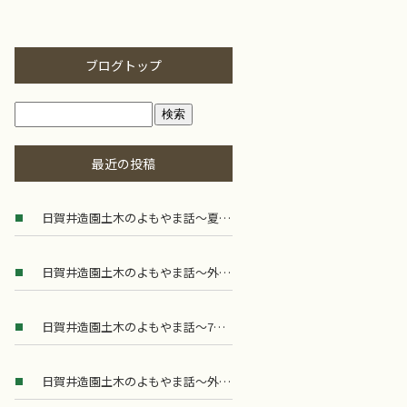
ブログトップ
最近の投稿
日賀井造園土木のよもやま話～夏の外構工事で考えたい快適な外まわりづくり
日賀井造園土木のよもやま話～外構工事に求められる専門性とは
日賀井造園土木のよもやま話～7月の外構工事で気をつけたいポイント
日賀井造園土木のよもやま話～外構工事における安全管理の大切さ